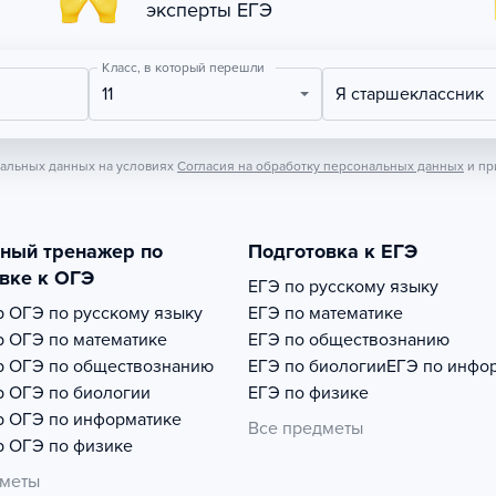
эксперты ЕГЭ
Класс, в который перешли
11
Я старшеклассник
нальных данных на условиях
Согласия на обработку персональных данных
и пр
тный тренажер по
Подготовка к ЕГЭ
вке к ОГЭ
ЕГЭ по русскому языку
р
ОГЭ по русскому языку
ЕГЭ по математике
р
ОГЭ по математике
ЕГЭ по обществознанию
р
ОГЭ по обществознанию
ЕГЭ по биологии
ЕГЭ по инфо
р
ОГЭ по биологии
ЕГЭ по физике
р
ОГЭ по информатике
Все предметы
р
ОГЭ по физике
дметы