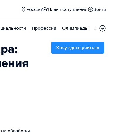
Россия
План поступления
Войти
циальности
Профессии
Олимпиады
Дни открытых д
ра:
Хочу здесь учиться
нения
гии обработки