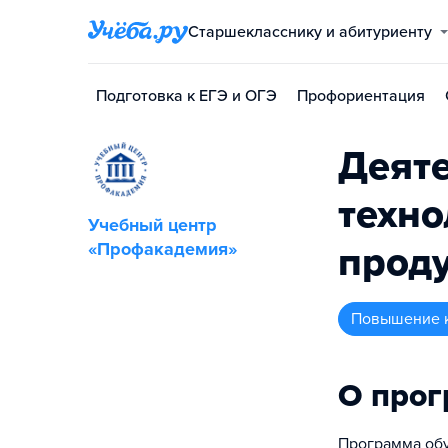
Старшекласснику и абитуриенту
Подготовка к ЕГЭ и ОГЭ
Профориентация
Деяте
техно
Учебный центр
«Профакадемия»
проду
повышение 
О про
Программа обу