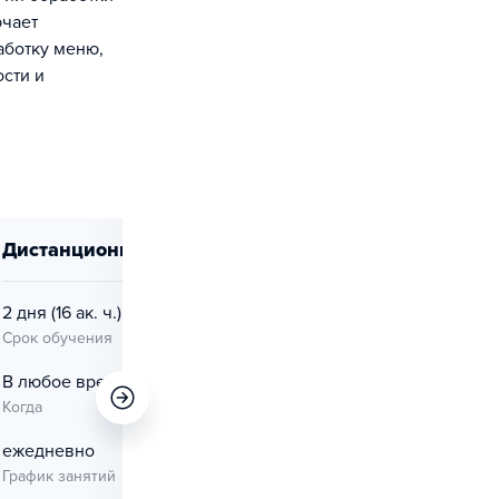
ючает
аботку меню,
сти и
дистанционно
дистанционно
2 дня
(16 ак. ч.)
9 дней
(72 ак. ч.)
Срок обучения
Срок обучения
В любое время
—
Когда
Когда
ежедневно
—
График занятий
График занятий