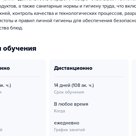
дуктов, а также санитарные нормы и гигиену труда, что вкл
хней, контроль качества и технологических процессов, разр
стоты и правил личной гигиены для обеспечения безопасно
ства блюд.
 обучения
онно
дистанционно
к. ч.)
14 дней
(108 ак. ч.)
я
Срок обучения
В любое время
Когда
ежедневно
ий
График занятий