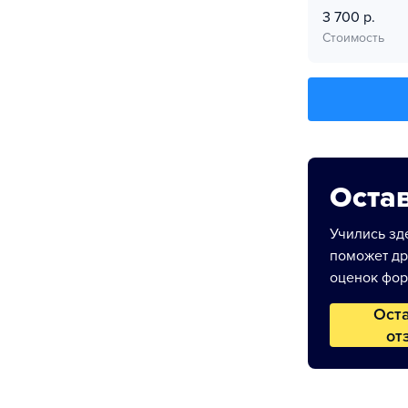
3 700 р.
Стоимость
Остав
Учились зде
поможет др
оценок фор
Ост
от