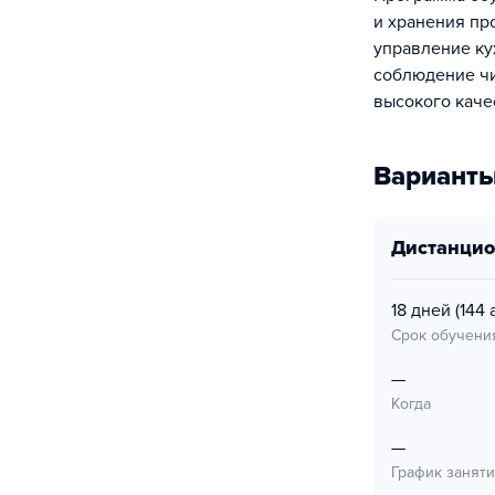
и хранения про
управление ку
соблюдение чи
высокого каче
Варианты
дистанци
18 дней
(144 а
Срок обучени
—
Когда
—
График занят