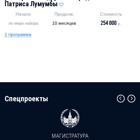
Патриса Лумумбы
Начало
Продолж.
Стоимость
254 000
10 месяцев
по мере набора
р.
1 программа
Cпецпроекты
МАГИСТРАТУРА