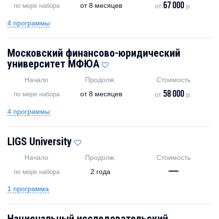
67 000
от
8 месяцев
по мере набора
от
р.
4 программы
Московский финансово-юридический
университет МФЮА
Начало
Продолж.
Стоимость
58 000
от
8 месяцев
по мере набора
от
р.
4 программы
LIGS University
Начало
Продолж.
Стоимость
—
2 года
по мере набора
1 программа
Национальный исследовательский