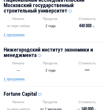
Московский государственный
строительный университет
Начало
Продолж.
Стоимость
440 000
2 года
по мере набора
р.
1 программа
Нижегородский институт экономики и
менеджмента
Начало
Продолж.
Стоимость
—
—
2 года
1 программа
Fortune Capital
Начало
Продолж.
Стоимость
140 000
от
7 месяцев
по мере набора
от
р.