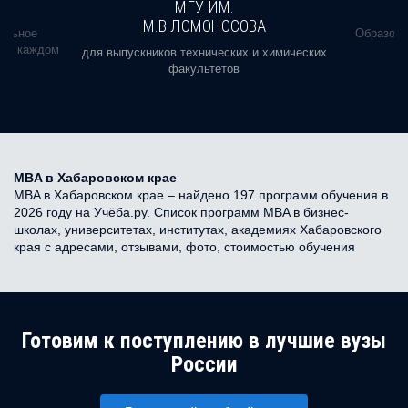
МГУ ИМ.
М.В.ЛОМОНОСОВА
альное
Образова
ь в каждом
для выпускников технических и химических
факультетов
MBA в Хабаровском крае
MBA в Хабаровском крае – найдено 197 программ обучения в
2026 году на Учёба.ру. Список программ MBA в бизнес-
школах, университетах, институтах, академиях Хабаровского
края с адресами, отзывами, фото, стоимостью обучения
Готовим к поступлению в лучшие вузы
России