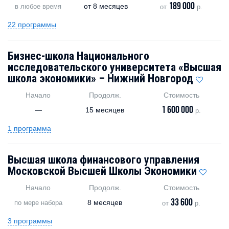
189 000
от
8 месяцев
в любое время
от
р.
22 программы
Бизнес-школа Национального
исследовательского университета «Высшая
школа экономики» – Нижний Новгород
Начало
Продолж.
Стоимость
1 600 000
—
15 месяцев
р.
1 программа
Высшая школа финансового управления
Московской Высшей Школы Экономики
Начало
Продолж.
Стоимость
33 600
8 месяцев
по мере набора
от
р.
3 программы