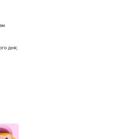
ам
ого дня;