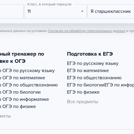
Класс, в который перешли
11
Я старшеклассник
нальных данных на условиях
Согласия на обработку персональных данных
и пр
тный тренажер по
Подготовка к ЕГЭ
вке к ОГЭ
ЕГЭ по русскому языку
р
ОГЭ по русскому языку
ЕГЭ по математике
р
ОГЭ по математике
ЕГЭ по обществознанию
р
ОГЭ по обществознанию
ЕГЭ по биологии
ЕГЭ по инфо
р
ОГЭ по биологии
ЕГЭ по физике
р
ОГЭ по информатике
Все предметы
р
ОГЭ по физике
дметы