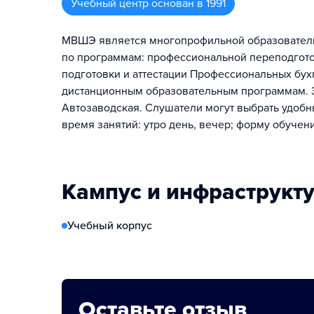
Учебный центр
основан в
1991
МВШЭ является многопрофильной образователь
по программам: профессиональной переподгот
подготовки и аттестации Профессиональных бу
дистанционным образовательным программам. З
Автозаводская. Слушатели могут выбрать удобны
время занятий: утро день, вечер; форму обучен
Кампус и инфраструкт
Учебный корпус
Оставьте отзыв