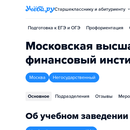
Старшекласснику и абитуриенту
Подготовка к ЕГЭ и ОГЭ
Профориентация
Московская высша
финансовый инсти
Москва
Негосударственный
Основное
Подразделения
Отзывы
Меро
Об учебном заведении